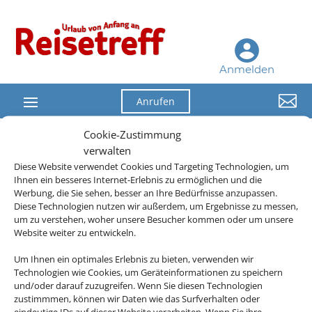
Anmelden

Anrufen
Cookie-Zustimmung
verwalten
Diese Website verwendet Cookies und Targeting Technologien, um
Die Abwicklung der Buchung übernimmt Schmetterling
Ihnen ein besseres Internet-Erlebnis zu ermöglichen und die
International GmbH & Co.KG im Auftrag des Webseiteninhabers.
Werbung, die Sie sehen, besser an Ihre Bedürfnisse anzupassen.
Diese Technologien nutzen wir außerdem, um Ergebnisse zu messen,
um zu verstehen, woher unsere Besucher kommen oder um unsere
Website weiter zu entwickeln.
Um Ihnen ein optimales Erlebnis zu bieten, verwenden wir
Technologien wie Cookies, um Geräteinformationen zu speichern
und/oder darauf zuzugreifen. Wenn Sie diesen Technologien
zustimmmen, können wir Daten wie das Surfverhalten oder
eindeutige IDs auf dieser Website verarbeiten. Wenn Sie ihre