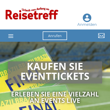
Anmelden

Anrufen
KAUFEN SIE
EVENTTICKETS
ERLEBEN SIE EINE VIELZAHL
AN EVENTS LIVE